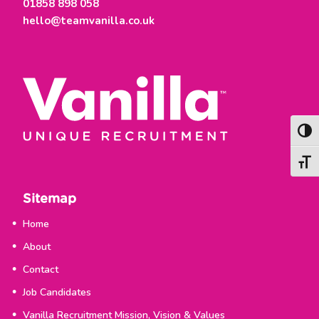
01858 898 058
hello@teamvanilla.co.uk
Togg
Togg
Sitemap
Home
About
Contact
Job Candidates
Vanilla Recruitment Mission, Vision & Values