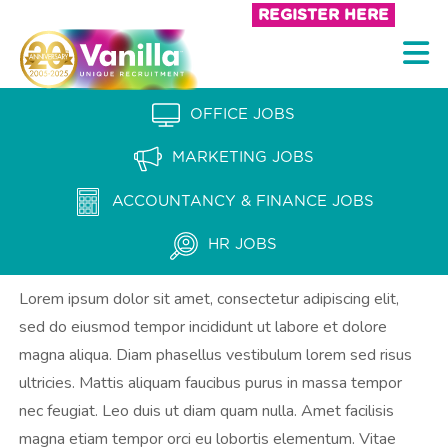
S
REGISTER HERE
k
V
i
a
p
n
OFFICE JOBS
t
i
o
MARKETING JOBS
l
c
l
ACCOUNTANCY & FINANCE JOBS
o
a
n
HR JOBS
t
R
e
Lorem ipsum dolor sit amet, consectetur adipiscing elit,
e
n
sed do eiusmod tempor incididunt ut labore et dolore
c
t
magna aliqua. Diam phasellus vestibulum lorem sed risus
r
ultricies. Mattis aliquam faucibus purus in massa tempor
u
nec feugiat. Leo duis ut diam quam nulla. Amet facilisis
i
magna etiam tempor orci eu lobortis elementum. Vitae