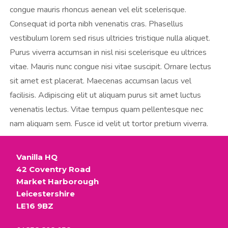
t
congue mauris rhoncus aenean vel elit scelerisque.
m
Consequat id porta nibh venenatis cras. Phasellus
vestibulum lorem sed risus ultricies tristique nulla aliquet.
e
Purus viverra accumsan in nisl nisi scelerisque eu ultrices
n
vitae. Mauris nunc congue nisi vitae suscipit. Ornare lectus
t
sit amet est placerat. Maecenas accumsan lacus vel
facilisis. Adipiscing elit ut aliquam purus sit amet luctus
venenatis lectus. Vitae tempus quam pellentesque nec
nam aliquam sem. Fusce id velit ut tortor pretium viverra.
Vanilla HQ
42 Coventry Road
Market Harborough
Leicestershire
LE16 9BZ